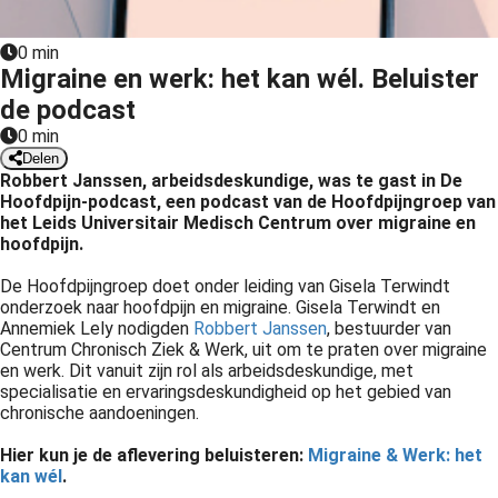
s kan de
e niet
0 min
oneren.
Migraine en werk: het kan wél. Beluister
de podcast
ieken
0 min
ische
Delen
s worden
Robbert Janssen, arbeidsdeskundige, was te gast in De
kt om
Hoofdpijn-p
odcast, een podcast van de Hoofdpijngroep van
het Leids Universitair Medisch Centrum over migraine en
em
hoofdpijn.
tie te
elen over
De Hoofdpijngroep doet onder leiding van Gisela Terwindt
drag van
onderzoek naar hoofdpijn en migraine. Gisela Terwindt en
Annemiek Lely nodigden
Robbert Janssen
, bestuurder van
zoeker op
Centrum Chronisch Ziek & Werk, uit om te praten over migraine
site.
en werk. Dit vanuit zijn rol als arbeidsdeskundige, met
specialisatie en ervaringsdeskundigheid op het gebied van
ing
chronische aandoeningen.
ingcookies
Hier kun je de aflevering beluisteren:
Migraine & Werk: het
 gebruikt
kan wél
.
oekers te