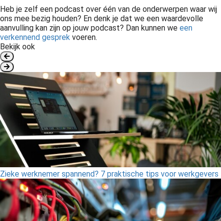
 op de
Heb je zelf een podcast over één van de onderwerpen waar wij
ons mee bezig houden? En denk je dat we een waardevolle
e. Hierdoor
aanvulling kan zijn op jouw podcast? Dan kunnen we
een
 website-
verkennend gesprek
voeren.
ren
Bekijk ook
nte
enties
gebaseerd
 gedrag van
ezoeker.
uren
Zieke werknemer spannend? 7 praktische tips voor werkgevers