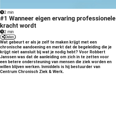
s kan de
e niet
2 min
oneren.
#1 Wanneer eigen ervaring professionele
kracht wordt
ieken
2 min
ische
Delen
s worden
Wat gebeurt er als je zelf te maken krijgt met een
kt om
chronische aandoening en merkt dat de begeleiding die je
krijgt niet aansluit bij wat je nodig hebt?
Voor Robbert
em
Janssen was dat de aanleiding om zich in te zetten voor
tie te
een betere ondersteuning van mensen die ziek worden en
elen over
willen blijven werken. Inmiddels is hij bestuurder van
drag van
Centrum Chronisch Ziek & Werk.
zoeker op
site.
ing
ingcookies
 gebruikt
oekers te