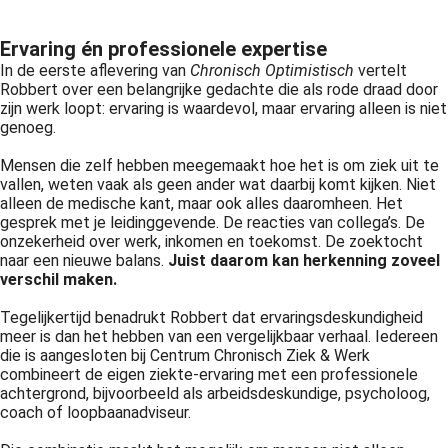
 op de
e. Hierdoor
Ervaring én professionele expertise
 website-
In de eerste aflevering van
Chronisch Optimistisch
vertelt
Robbert over een belangrijke gedachte die als rode draad door
ren
zijn werk loopt: ervaring is waardevol, maar ervaring alleen is niet
nte
genoeg.
enties
gebaseerd
Mensen die zelf hebben meegemaakt hoe het is om ziek uit te
vallen, weten vaak als geen ander wat daarbij komt kijken. Niet
 gedrag van
alleen de medische kant, maar ook alles daaromheen. Het
ezoeker.
gesprek met je leidinggevende. De reacties van collega’s. De
onzekerheid over werk, inkomen en toekomst. De zoektocht
naar een nieuwe balans.
Juist daarom kan herkenning zoveel
uren
verschil maken.
Tegelijkertijd benadrukt Robbert dat ervaringsdeskundigheid
meer is dan het hebben van een vergelijkbaar verhaal. Iedereen
die is aangesloten bij Centrum Chronisch Ziek & Werk
combineert de eigen ziekte-ervaring met een professionele
achtergrond, bijvoorbeeld als arbeidsdeskundige, psycholoog,
coach of loopbaanadviseur.