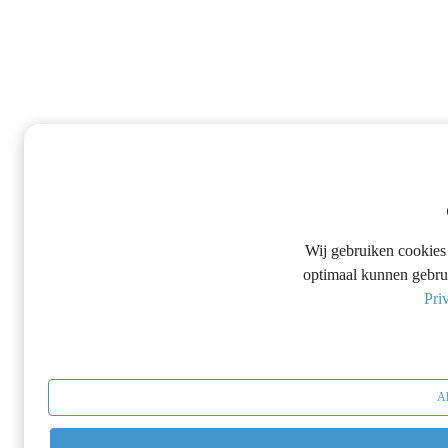
Wij gebruiken cookies 
optimaal kunnen gebrui
Pri
Al