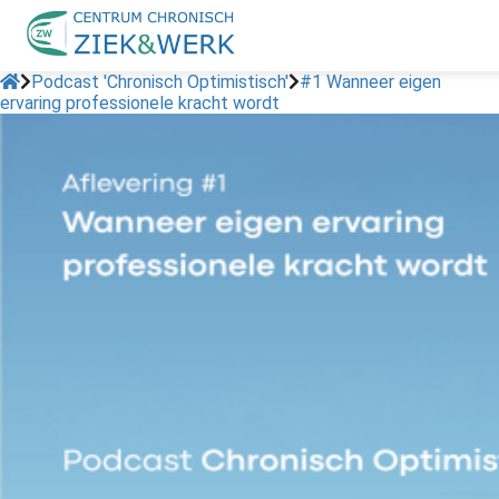
Podcast 'Chronisch Optimistisch'
#1 Wanneer eigen
ervaring professionele kracht wordt
ngen
erklaring
oneel
onele
s zijn
kelijk om
bsite te
ken. Ze
 gebruikt
asisfuncties
der deze