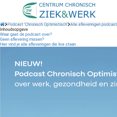
ikt om anoniem
atie te verzamelen
et gedrag van een
er op de website.
Podcast 'Chronisch Optimistisch'
Alle afleveringen podcas
Inhoudsopgave
ting
Waar gaat de podcast over?
tingcookies worden
Geen aflevering missen?
Hier vind je alle afleveringen die live staan:
kt om bezoekers te
 op de website.
oor kunnen website-
ren relevante
enties tonen gebaseerd
 gedrag van deze
er.
Voorkeuren opslaan