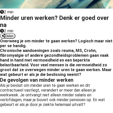
s kan de
e niet
2 min
oneren.
Minder uren werken? Denk er goed over
na
ieken
2 min
ische
Delen
s worden
Overweeg je om minder te gaan werken? Logisch maar niet
kt om
per se handig.
Chronische aandoeningen zoals reuma, MS, Crohn,
em
fibromyalgie of andere gezondheidsproblemen gaan vaak
tie te
hand in hand met vermoeidheid en een beperkte
elen over
belastbaarheid. Voor veel mensen is die vermoeidheid zo
drag van
groot dat ze overwegen minder uren te gaan werken. Maar
wat gebeurt er als je die beslissing neemt?
zoeker op
De gevolgen van minder werken
site.
Als je besluit om minder uren te gaan werken en dit
contractueel vastlegt, verandert er meer dan alleen je
ing
werkweek. Je ontvangt niet alleen minder salaris en
ingcookies
verlofdagen, maar je bouwt ook minder pensioen op. En wat
gebeurt er als je door je ziekte helemaal uitvalt?
 gebruikt
oekers te