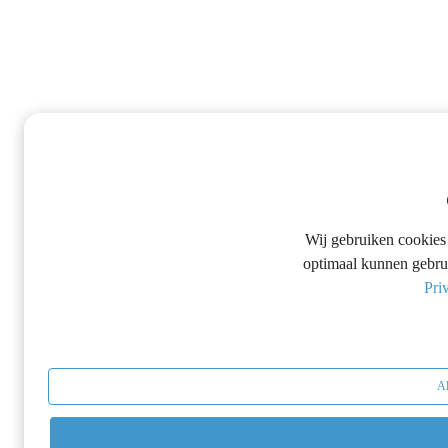
Wij gebruiken cookies 
optimaal kunnen gebrui
Pri
Al