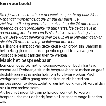
Een voorbeeld
 op de
e. Hierdoor
Stel, je werkte eerst 40 uur per week en gaat terug naar 24 uur.
 website-
Vanaf dat moment geldt die 24 uur als basis. Je
ren
ziektewetuitkering wordt dan berekend op die 24 uur en niet
nte
meer op de oorspronkelijke 40 uur. Hetzelfde geldt als je in
enties
aanmerking komt voor een WW- of ziektewetuitkering via het
UWV. Deze wordt berekend over 24 uur, en je ontvangt daarvan
gebaseerd
slechts 70 procent van je laatstverdiende loon.
 gedrag van
De financiële impact van deze keuze kan groot zijn. Daarom is
ezoeker.
het belangrijk om de consequenties goed te overwegen
voordat je besluit minder uren te werken.
Maak het bespreekbaar
Een open gesprek met je leidinggevende en bedrijfsarts is
uren
essentieel. Probeer je situatie bespreekbaar te maken en geef
duidelijk aan wat je nodig hebt om te blijven werken. Veel
werkgevers willen graag meedenken en zijn bereid om
aanpassingen te doen, zodat je aan het werk kunt blijven, al dan
niet in een andere vorm.
Als het niet meer lukt om je huidige werk uit te voeren,
bespreek dan met de bedrijfsarts of er andere mogelijkheden
zijn: