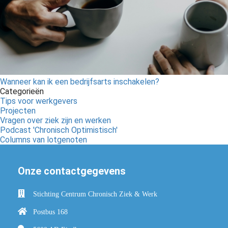
Wanneer kan ik een bedrijfsarts inschakelen?
Categorieën
Tips voor werkgevers
Projecten
Vragen over ziek zijn en werken
Podcast 'Chronisch Optimistisch'
Columns van lotgenoten
Onze contactgegevens
Stichting Centrum Chronisch Ziek & Werk
Postbus 168