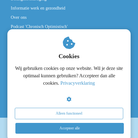
Informatie werk en gezondheid
Over ons
Podcast 'Chronisch Optimistisch'
Inschrijven nieuwsflits
CCZW Register
Cookies
Volg ons via:
Wij gebruiken cookies op onze website. Wil je deze site
optimaal kunnen gebruiken? Accepteer dan alle
cookies.
Privacyverklaring
Alleen functioneel
© Stichting Centrum Chronisch Ziek & Werk 2012 - 2026 -
Accepteer alle
Privacyverklaring