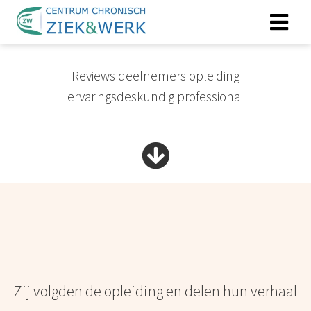
Reviews deelnemers opleiding
ngen
ervaringsdeskundig professional
erklaring
oneel
onele
s zijn
kelijk om
bsite te
ken. Ze
 gebruikt
asisfuncties
Zij volgden de opleiding en delen hun verhaal
der deze