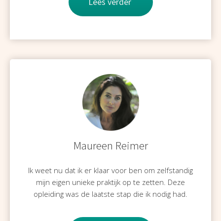
Lees verder
 op de
e. Hierdoor
 website-
ren
nte
enties
gebaseerd
 gedrag van
ezoeker.
uren
Maureen Reimer
Ik weet nu dat ik er klaar voor ben om zelfstandig
mijn eigen unieke praktijk op te zetten. Deze
opleiding was de laatste stap die ik nodig had.