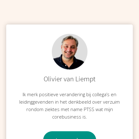
s kan de
e niet
oneren.
ieken
ische
s worden
kt om
em
tie te
Olivier van Liempt
elen over
drag van
zoeker op
Ik merk positieve verandering bij collega’s en
site.
leidinggevenden in het denkbeeld over verzuim
rondom ziektes met name PTSS wat mijn
ing
corebusiness is.
ingcookies
 gebruikt
oekers te